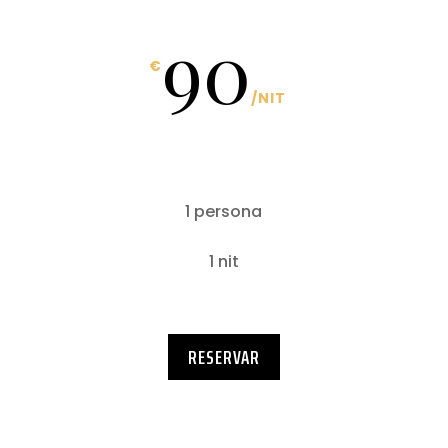
90
€
/
NIT
1 persona
1 nit
RESERVAR