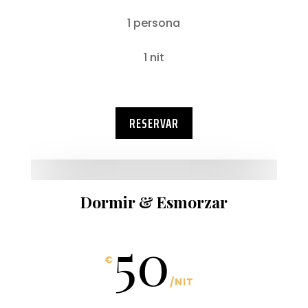
1 persona
1 nit
RESERVAR
Dormir & Esmorzar
50
€
/
NIT