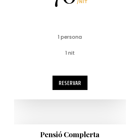
/
NIT
1 persona
1 nit
RESERVAR
Pensió Complerta