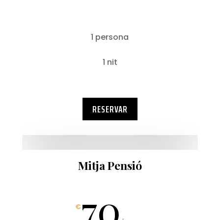
1 persona
1 nit
RESERVAR
Mitja Pensió
70
€